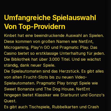
Umfangreiche Spielauswahl
Von Top-Providern
Kinbet hat eine beeindruckende Auswahl an Spielen.
Diese kommen von großen Namen wie NetEnt,
Microgaming, Play'n GO und Pragmatic Play. Das
Casino bietet so erstklassige Unterhaltung für jeden.
Die Bibliothek hat über 3.000 Titel. Und sie wächst
ständig, dank neuer Spiele.
Die Spielautomaten sind das Herzstück. Es gibt alles
von alten Frucht-Slots bis zu neuen Video-
Spielautomaten. Pragmatic Play bringt Spiele wie
Sweet Bonanza und The Dog House. NetEnt
hingegen bietet Klassiker wie Starburst und Gonzo's
Quest.
Es gibt auch Tischspiele, Rubbelkarten und Crash