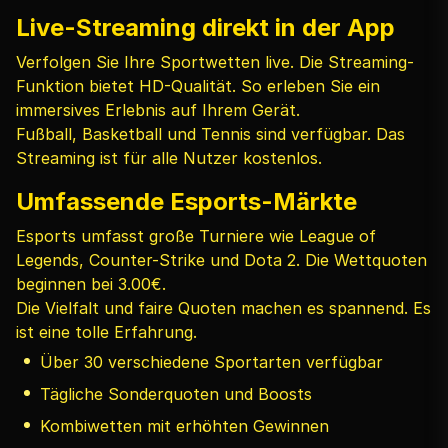
Live-Streaming direkt in der App
Verfolgen Sie Ihre Sportwetten live. Die Streaming-
Funktion bietet HD-Qualität. So erleben Sie ein
immersives Erlebnis auf Ihrem Gerät.
Fußball, Basketball und Tennis sind verfügbar. Das
Streaming ist für alle Nutzer kostenlos.
Umfassende Esports-Märkte
Esports umfasst große Turniere wie League of
Legends, Counter-Strike und Dota 2. Die Wettquoten
beginnen bei 3.00€.
Die Vielfalt und faire Quoten machen es spannend. Es
ist eine tolle Erfahrung.
Über 30 verschiedene Sportarten verfügbar
Tägliche Sonderquoten und Boosts
Kombiwetten mit erhöhten Gewinnen