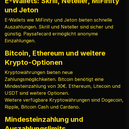
E-Wallets: Skrill, Neteller, MiFinity
und Jeton
E-Wallets wie MiFinity und Jeton bieten schnelle
Auszahlungen. Skrill und Neteller sind sicher und
günstig. Paysafecard ermöglicht anonyme
Einzahlungen.
Bitcoin, Ethereum und weitere
Krypto-Optionen
Kryptowährungen bieten neue
Zahlungsmöglichkeiten. Bitcoin benötigt eine
Mindesteinzahlung von 30€. Ethereum, Litecoin und
USDT sind weitere Optionen.
Weitere verfügbare Kryptowährungen sind Dogecoin,
Ripple, Bitcoin Cash und Cardano.
Mindesteinzahlung und
Auszahlungslimits