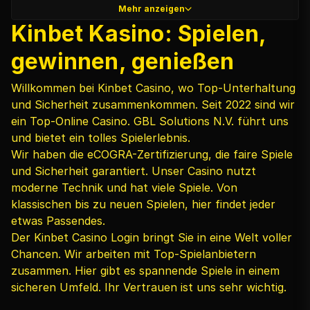
Mehr anzeigen
Kinbet Kasino: Spielen,
gewinnen, genießen
Willkommen bei Kinbet Casino, wo Top-Unterhaltung
und Sicherheit zusammenkommen. Seit 2022 sind wir
ein Top-Online Casino. GBL Solutions N.V. führt uns
und bietet ein tolles Spielerlebnis.
Wir haben die eCOGRA-Zertifizierung, die faire Spiele
und Sicherheit garantiert. Unser Casino nutzt
moderne Technik und hat viele Spiele. Von
klassischen bis zu neuen Spielen, hier findet jeder
etwas Passendes.
Der Kinbet Casino Login bringt Sie in eine Welt voller
Chancen. Wir arbeiten mit Top-Spielanbietern
zusammen. Hier gibt es spannende Spiele in einem
sicheren Umfeld. Ihr Vertrauen ist uns sehr wichtig.