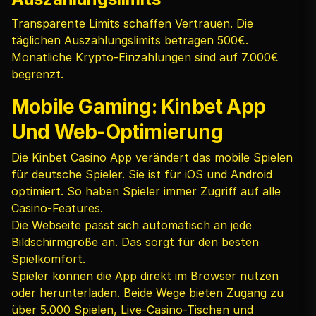
Transparente Limits schaffen Vertrauen. Die
täglichen Auszahlungslimits betragen 500€.
Monatliche Krypto-Einzahlungen sind auf 7.000€
begrenzt.
Mobile Gaming: Kinbet App
Und Web-Optimierung
Die Kinbet Casino App verändert das mobile Spielen
für deutsche Spieler. Sie ist für iOS und Android
optimiert. So haben Spieler immer Zugriff auf alle
Casino-Features.
Die Webseite passt sich automatisch an jede
Bildschirmgröße an. Das sorgt für den besten
Spielkomfort.
Spieler können die App direkt im Browser nutzen
oder herunterladen. Beide Wege bieten Zugang zu
über 5.000 Spielen, Live-Casino-Tischen und