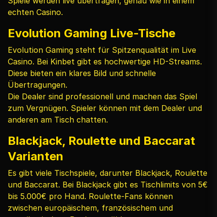
Spiele werden live übertragen, genau wie in einem
echten Casino.
Evolution Gaming Live-Tische
Evolution Gaming steht für Spitzenqualität im Live
Casino. Bei Kinbet gibt es hochwertige HD-Streams.
Diese bieten ein klares Bild und schnelle
Übertragungen.
Die Dealer sind professionell und machen das Spiel
zum Vergnügen. Spieler können mit dem Dealer und
anderen am Tisch chatten.
Blackjack, Roulette und Baccarat
Varianten
Es gibt viele Tischspiele, darunter Blackjack, Roulette
und Baccarat. Bei Blackjack gibt es Tischlimits von 5€
bis 5.000€ pro Hand. Roulette-Fans können
zwischen europäischem, französischem und