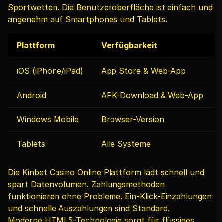
Sportwetten. Die Benutzeroberfläche ist einfach und
angenehm auf Smartphones und Tablets.
Plattform
Verfügbarkeit
iOS (iPhone/iPad)
App Store & Web-App
Android
APK-Download & Web-App
Windows Mobile
Browser-Version
Tablets
Alle Systeme
Die Kinbet Casino Online Plattform lädt schnell und
spart Datenvolumen. Zahlungsmethoden
funktionieren ohne Probleme. Ein-Klick-Einzahlungen
und schnelle Auszahlungen sind Standard.
Moderne HTML5-Technologie sorgt für flüssiges