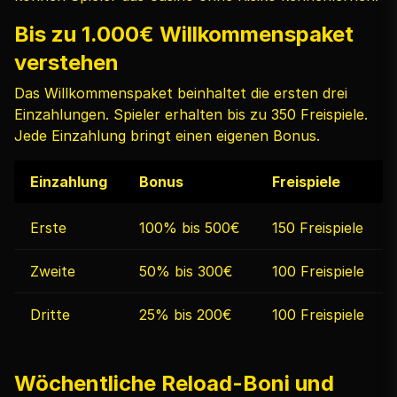
Bis zu 1.000€ Willkommenspaket
verstehen
Das Willkommenspaket beinhaltet die ersten drei
Einzahlungen. Spieler erhalten bis zu 350 Freispiele.
Jede Einzahlung bringt einen eigenen Bonus.
Einzahlung
Bonus
Freispiele
Erste
100% bis 500€
150 Freispiele
Zweite
50% bis 300€
100 Freispiele
Dritte
25% bis 200€
100 Freispiele
Wöchentliche Reload-Boni und