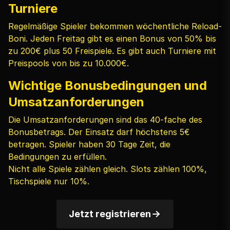
Turniere
Regelmäßige Spieler bekommen wöchentliche Reload-
Boni. Jeden Freitag gibt es einen Bonus von 50% bis
zu 200€ plus 50 Freispiele. Es gibt auch Turniere mit
Preispools von bis zu 10.000€.
Wichtige Bonusbedingungen und
Umsatzanforderungen
Die Umsatzanforderungen sind das 40-fache des
Bonusbetrags. Der Einsatz darf höchstens 5€
betragen. Spieler haben 30 Tage Zeit, die
Bedingungen zu erfüllen.
Nicht alle Spiele zählen gleich. Slots zählen 100%,
Tischspiele nur 10%.
Jetzt registrieren