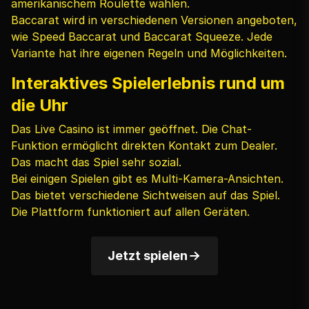
amerikanischem Roulette wählen.
Baccarat wird in verschiedenen Versionen angeboten,
wie Speed Baccarat und Baccarat Squeeze. Jede
Variante hat ihre eigenen Regeln und Möglichkeiten.
Interaktives Spielerlebnis rund um
die Uhr
Das Live Casino ist immer geöffnet. Die Chat-
Funktion ermöglicht direkten Kontakt zum Dealer.
Das macht das Spiel sehr sozial.
Bei einigen Spielen gibt es Multi-Kamera-Ansichten.
Das bietet verschiedene Sichtweisen auf das Spiel.
Die Plattform funktioniert auf allen Geräten.
Jetzt spielen