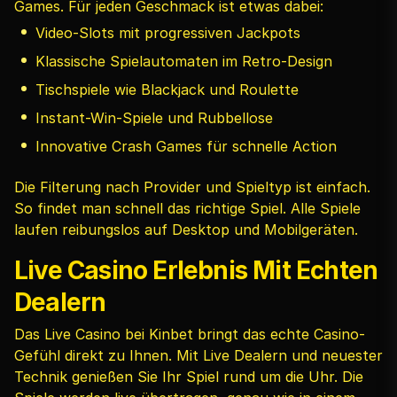
Games. Für jeden Geschmack ist etwas dabei:
Video-Slots mit progressiven Jackpots
Klassische Spielautomaten im Retro-Design
Tischspiele wie Blackjack und Roulette
Instant-Win-Spiele und Rubbellose
Innovative Crash Games für schnelle Action
Die Filterung nach Provider und Spieltyp ist einfach.
So findet man schnell das richtige Spiel. Alle Spiele
laufen reibungslos auf Desktop und Mobilgeräten.
Live Casino Erlebnis Mit Echten
Dealern
Das Live Casino bei Kinbet bringt das echte Casino-
Gefühl direkt zu Ihnen. Mit Live Dealern und neuester
Technik genießen Sie Ihr Spiel rund um die Uhr. Die