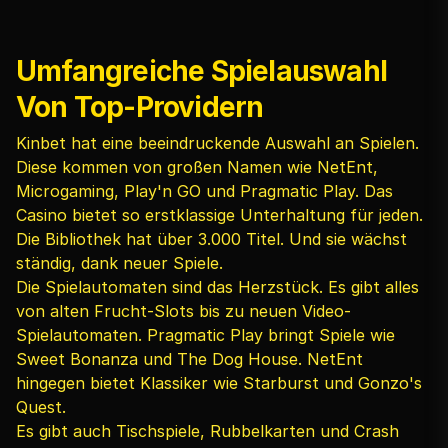
Umfangreiche Spielauswahl
Von Top-Providern
Kinbet hat eine beeindruckende Auswahl an Spielen.
Diese kommen von großen Namen wie NetEnt,
Microgaming, Play'n GO und Pragmatic Play. Das
Casino bietet so erstklassige Unterhaltung für jeden.
Die Bibliothek hat über 3.000 Titel. Und sie wächst
ständig, dank neuer Spiele.
Die Spielautomaten sind das Herzstück. Es gibt alles
von alten Frucht-Slots bis zu neuen Video-
Spielautomaten. Pragmatic Play bringt Spiele wie
Sweet Bonanza und The Dog House. NetEnt
hingegen bietet Klassiker wie Starburst und Gonzo's
Quest.
Es gibt auch Tischspiele, Rubbelkarten und Crash