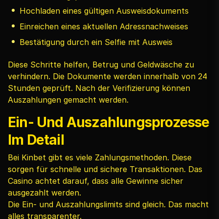
Hochladen eines gültigen Ausweisdokuments
Einreichen eines aktuellen Adressnachweises
Bestätigung durch ein Selfie mit Ausweis
Diese Schritte helfen, Betrug und Geldwäsche zu
verhindern. Die Dokumente werden innerhalb von 24
Stunden geprüft. Nach der Verifizierung können
Auszahlungen gemacht werden.
Ein- Und Auszahlungsprozesse
Im Detail
Bei Kinbet gibt es viele Zahlungsmethoden. Diese
sorgen für schnelle und sichere Transaktionen. Das
Casino achtet darauf, dass alle Gewinne sicher
ausgezahlt werden.
Die Ein- und Auszahlungslimits sind gleich. Das macht
alles transparenter.