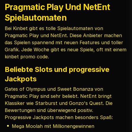
Pragmatic Play Und NetEnt
Spielautomaten
Bei Kinbet gibt es tolle Spielautomaten von
Pragmatic Play und NetEnt. Diese Anbieter machen
das Spielen spannend mit neuen Features und toller
Grafik. Jede Woche gibt es neue Spiele, oft mit einem
kinbet promo code.
Beliebte Slots und progressive
Jackpots
Gates of Olympus und Sweet Bonanza von
Pragmatic Play sind sehr beliebt. NetEnt bringt
Klassiker wie Starburst und Gonzo's Quest. Die
Bewertungen sind überwiegend positiv.
Progressive Jackpots machen besonders Spaß:
Mega Moolah mit Millionengewinnen