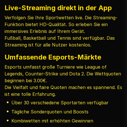
Live-Streaming direkt in der App
Verfolgen Sie Ihre Sportwetten live. Die Streaming-
Funktion bietet HD-Qualität. So erleben Sie ein
immersives Erlebnis auf Ihrem Gerät.
Fußball, Basketball und Tennis sind verfügbar. Das
Streaming ist für alle Nutzer kostenlos.
Umfassende Esports-Märkte
Esports umfasst große Turniere wie League of
Legends, Counter-Strike und Dota 2. Die Wettquoten
beginnen bei 3.00€.
Die Vielfalt und faire Quoten machen es spannend. Es
ist eine tolle Erfahrung.
Über 30 verschiedene Sportarten verfügbar
Tägliche Sonderquoten und Boosts
Kombiwetten mit erhöhten Gewinnen