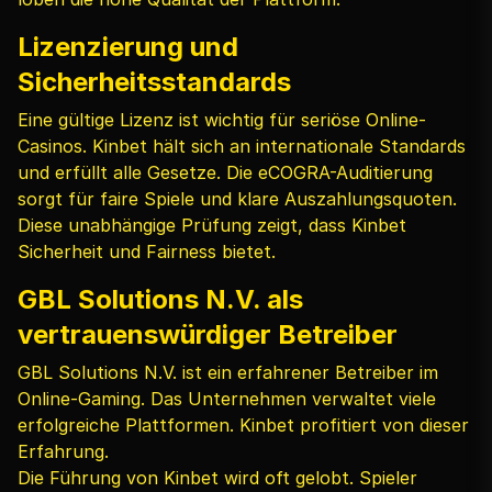
Lizenzierung und
Sicherheitsstandards
Eine gültige Lizenz ist wichtig für seriöse Online-
Casinos. Kinbet hält sich an internationale Standards
und erfüllt alle Gesetze. Die eCOGRA-Auditierung
sorgt für faire Spiele und klare Auszahlungsquoten.
Diese unabhängige Prüfung zeigt, dass Kinbet
Sicherheit und Fairness bietet.
GBL Solutions N.V. als
vertrauenswürdiger Betreiber
GBL Solutions N.V. ist ein erfahrener Betreiber im
Online-Gaming. Das Unternehmen verwaltet viele
erfolgreiche Plattformen. Kinbet profitiert von dieser
Erfahrung.
Die Führung von Kinbet wird oft gelobt. Spieler